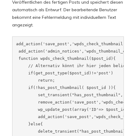
Veröffentlichen des fertigen Posts und speichert diesen
automatisch als Entwurf. Der bearbeitende Benutzer
bekommt eine Fehlermeldung mit individuellem Text
angezeigt.
add_action('save_post','wpds_check_thumbnail');

 add_action('admin_notices','wpds_thumbnail_error'
 function wpds_check_thumbnail($post_id){

     // Alternativ könnt ihr hier jeden beliebige
     if(get_post_type($post_id)!='post')

         return;

     if(!has_post_thumbnail( $post_id )){

         set_transient("has_post_thumbnail","no");
         remove_action('save_post','wpds_check_thu
         wp_update_post(array('ID'=> $post_id,'pos
         add_action('save_post','wpds_check_thumbn
     }else{

         delete_transient("has_post_thumbnail");
