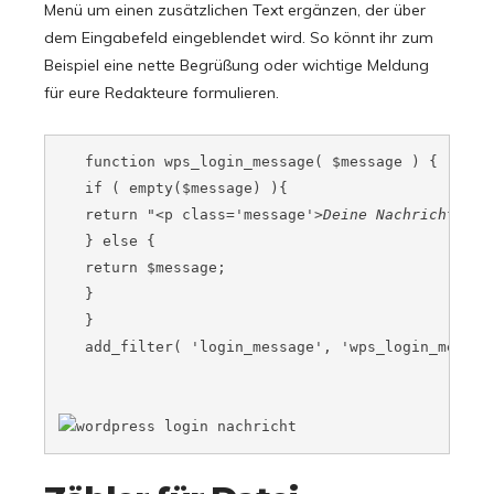
Menü um einen zusätzlichen Text ergänzen, der über
dem Eingabefeld eingeblendet wird. So könnt ihr zum
Beispiel eine nette Begrüßung oder wichtige Meldung
für eure Redakteure formulieren.
   function wps_login_message( $message ) {

   if ( empty($message) ){

   return "<p class='message'>
Deine Nachricht
</p>"
   } else {

   return $message;

   }

   }

   add_filter( 'login_message', 'wps_login_message