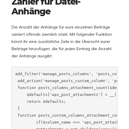
Zähler für Datei-
Anhänge
Die Anzahl der Anhänge für eure einzelnen Beiträge
variiert oftmals ziemlich stark. Mit folgender Funktion
könnt ihr eine zusätzliche Zeile in die Übersicht eurer
Beiträge hinzufügen, die für jeden Eintrag die Anzahl
der Anhänge ausgibt.
add_filter('manage_posts_columns', 'posts_columns_
 add_action('manage_posts_custom_column', 'posts_
 function posts_columns_attachment_count($defaults
     $defaults['wps_post_attachments'] = __('Anhän
     return $defaults;

 }

 function posts_custom_columns_attachment_count($c
         if($column_name === 'wps_post_attachments