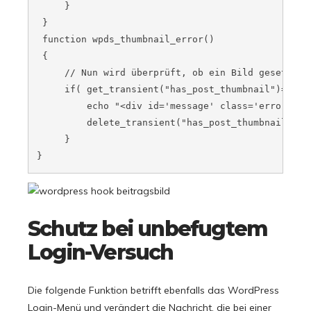
     }

 }

 function wpds_thumbnail_error()

 {

     // Nun wird überprüft, ob ein Bild gesetzt i
     if( get_transient("has_post_thumbnail")=="no"
         echo "<div id='message' class='error'><p
         delete_transient("has_post_thumbnail");

     }

}
Schutz bei unbefugtem
Login-Versuch
Die folgende Funktion betrifft ebenfalls das WordPress
Login-Menü und verändert die Nachricht, die bei einer