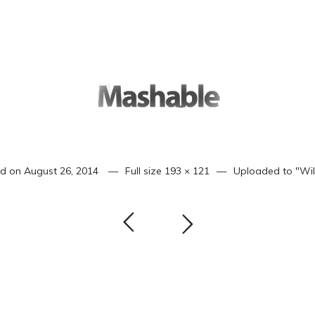
ed on
August 26, 2014
Full size
193 × 121
Uploaded to
"Wi