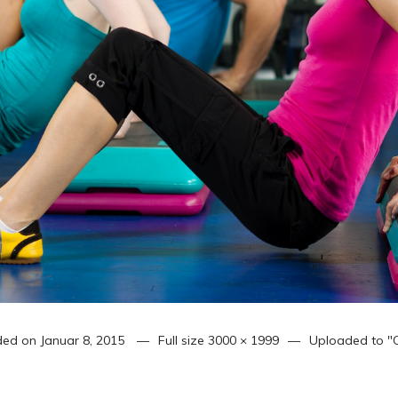
ded on
Januar 8, 2015
Full size
3000 × 1999
Uploaded to
"