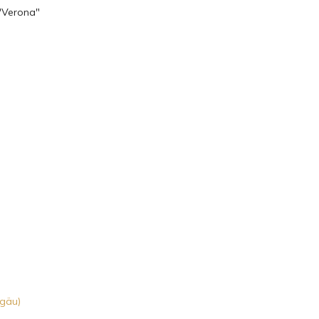
"Verona"
lgäu)